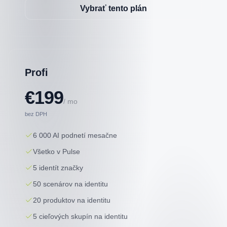
Vybrať tento plán
Profi
€199
/ mo
bez DPH
6 000 AI podnetí mesačne
Všetko v Pulse
5 identít značky
50 scenárov na identitu
20 produktov na identitu
5 cieľových skupín na identitu