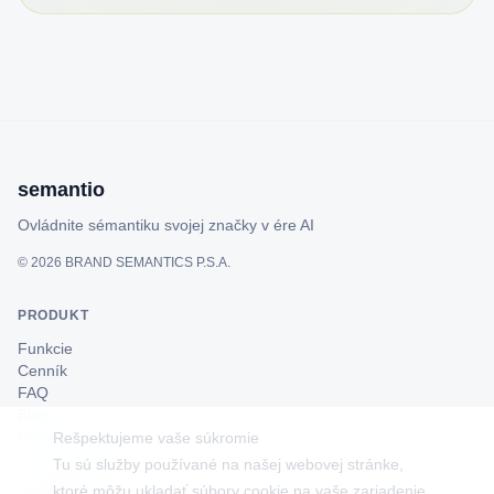
semantio
Ovládnite sémantiku svojej značky v ére AI
©
2026
BRAND SEMANTICS P.S.A.
PRODUKT
Funkcie
Cenník
FAQ
Blog
Referencie klientov
Rešpektujeme vaše súkromie
Tu sú služby používané na našej webovej stránke,
ktoré môžu ukladať súbory cookie na vaše zariadenie.
SPOLOČNOSŤ