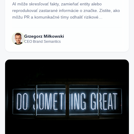
AI môže skresľovať fakty, zamieňať entity alebo
reprodukovať zastarané informácie o značke. Zistite, ako
môžu PR a komunikačné tímy odhaliť rizikové
reprezentácie AI, preskúmať dôkazy a rozhodnúť, kedy je
reakcia opodstatnená.
Grzegorz Miłkowski
CEO Brand Semantics