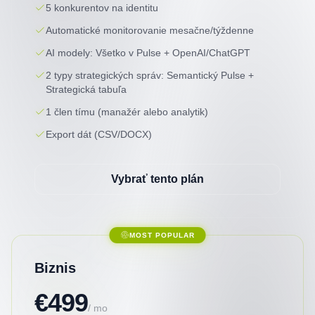
5 konkurentov na identitu
Automatické monitorovanie mesačne/týždenne
AI modely: Všetko v Pulse + OpenAI/ChatGPT
2 typy strategických správ: Semantický Pulse +
Strategická tabuľa
1 člen tímu (manažér alebo analytik)
Export dát (CSV/DOCX)
Vybrať tento plán
MOST POPULAR
Biznis
€499
/ mo