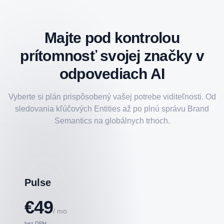
Majte pod kontrolou
prítomnosť svojej značky v
odpovediach AI
Vyberte si plán prispôsobený vašej potrebe viditeľnosti. Od
sledovania kľúčových Entities až po plnú správu Brand
Semantics na globálnych trhoch.
Pulse
€49
/ mo
bez DPH