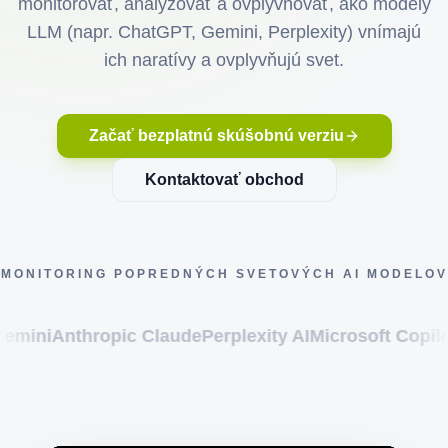
monitorovať, analyzovať a ovplyvňovať, ako modely
LLM (napr. ChatGPT, Gemini, Perplexity) vnímajú
ich naratívy a ovplyvňujú svet.
Začať bezplatnú skúšobnú verziu
Kontaktovať obchod
MONITORING POPREDNÝCH SVETOVÝCH AI MODELOV
thropic Claude
Perplexity AI
Microsoft Copilot
xAI Gr