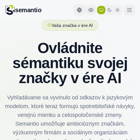
semantio
Vaša značka v ére AI
Ovládnite
sémantiku svojej
značky v ére AI
Vyhľadávanie sa vyvinulo od odkazov k jazykovým
modelom, ktoré teraz formujú spotrebiteľské návyky,
verejnú mienku a celospoločenské zmeny.
Semantio umožňuje ambicióznym značkám,
výzkumným firmám a sociálnym organizáciám