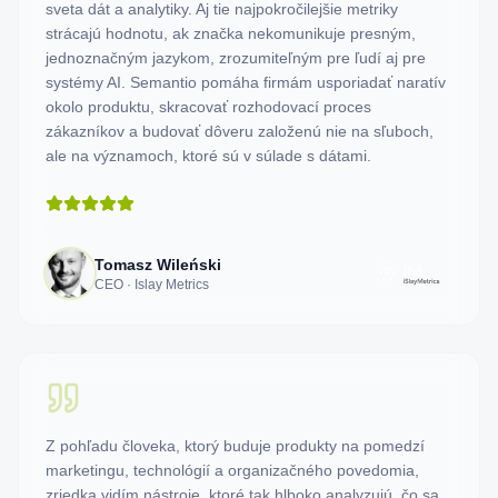
sveta dát a analytiky. Aj tie najpokročilejšie metriky
strácajú hodnotu, ak značka nekomunikuje presným,
jednoznačným jazykom, zrozumiteľným pre ľudí aj pre
systémy AI. Semantio pomáha firmám usporiadať naratív
okolo produktu, skracovať rozhodovací proces
zákazníkov a budovať dôveru založenú nie na sľuboch,
ale na významoch, ktoré sú v súlade s dátami.
Tomasz Wileński
CEO · Islay Metrics
Z pohľadu človeka, ktorý buduje produkty na pomedzí
marketingu, technológií a organizačného povedomia,
zriedka vidím nástroje, ktoré tak hlboko analyzujú, čo sa