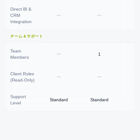
Direct BI &
CRM
Integration
チーム＆サポート
Team
1
Members
Client Roles
(Read-Only)
Support
Standard
Standard
P
Level