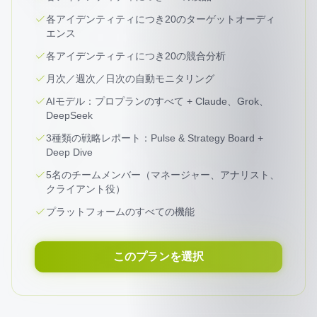
各アイデンティティにつき20のターゲットオーディ
エンス
各アイデンティティにつき20の競合分析
月次／週次／日次の自動モニタリング
AIモデル：プロプランのすべて + Claude、Grok、
DeepSeek
3種類の戦略レポート：Pulse & Strategy Board +
Deep Dive
5名のチームメンバー（マネージャー、アナリスト、
クライアント役）
プラットフォームのすべての機能
このプランを選択