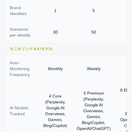
Brand
1
5
Identities
Scenarios
30
50
per identity
モニタリング＆AIモデル
Auto-
Monitoring
Monthly
Weekly
Frequency
8 Elite
5 Premium
4 Core
Go
(Perplexity,
(Perplexity,
Ov
Google AI
AI Models
Google AI
G
Overviews,
Tracked
Overviews,
Bin
Gemini,
Gemini,
OpenA
Bing/Copilot,
Bing/Copilot)
Clau
OpenAI/ChatGPT)
De