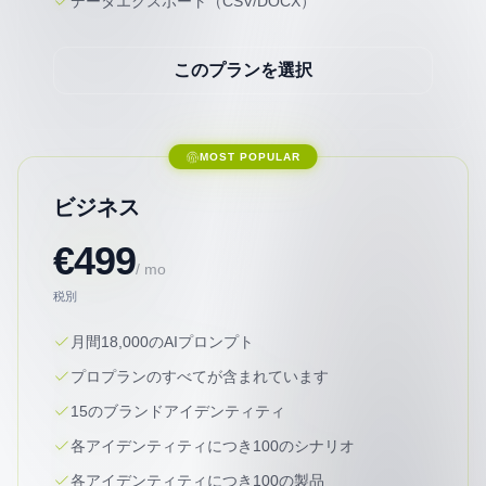
データエクスポート（CSV/DOCX）
このプランを選択
MOST POPULAR
ビジネス
€499
/ mo
税別
月間18,000のAIプロンプト
プロプランのすべてが含まれています
15のブランドアイデンティティ
各アイデンティティにつき100のシナリオ
各アイデンティティにつき100の製品