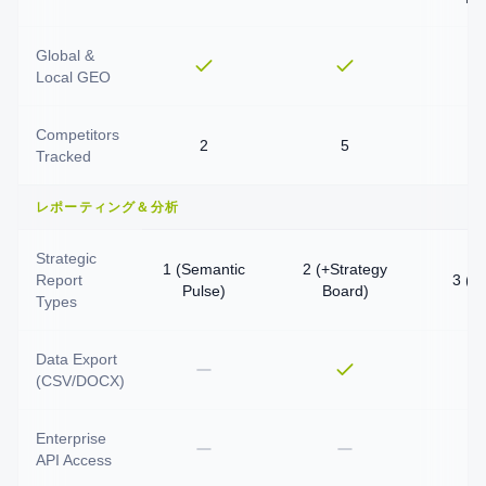
Global &
Local GEO
Competitors
2
5
Tracked
レポーティング＆分析
Strategic
1 (Semantic
2 (+Strategy
Report
3 (+
Pulse)
Board)
Types
Data Export
(CSV/DOCX)
Enterprise
API Access