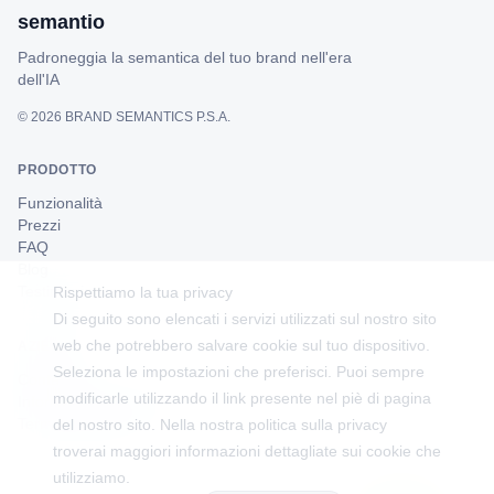
semantio
Padroneggia la semantica del tuo brand nell'era
dell'IA
©
2026
BRAND SEMANTICS P.S.A.
PRODOTTO
Funzionalità
Prezzi
FAQ
Blog
Testimonianze
Rispettiamo la tua privacy
Di seguito sono elencati i servizi utilizzati sul nostro sito
web che potrebbero salvare cookie sul tuo dispositivo.
AZIENDA
Seleziona le impostazioni che preferisci. Puoi sempre
Contatti
modificarle utilizzando il link presente nel piè di pagina
Informativa sulla Privacy
Termini di Servizio
del nostro sito. Nella nostra politica sulla privacy
troverai maggiori informazioni dettagliate sui cookie che
utilizziamo.