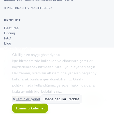
©
2026
BRAND SEMANTICS P.S.A.
PRODUCT
Features
Pricing
FAQ
Blog
Müşteri görüşleri
Gizliliğinize saygı gösteriyoruz
İşte hizmetimizde kullanılan ve cihazınıza çerezler
COMPANY
kaydedebilecek hizmetler. Size uygun ayarları seçin.
Contact
Her zaman, sitemizin alt kısmında yer alan bağlantıyı
Privacy Policy
Terms of Service
kullanarak bunlara geri dönebilirsiniz. Gizlilik
politikamızda kullandığımız çerezler hakkında daha
fazla ayrıntılı bilgi bulabilirsiniz.
Tercihleri yönet
İsteğe bağlıları reddet
Tümünü kabul et