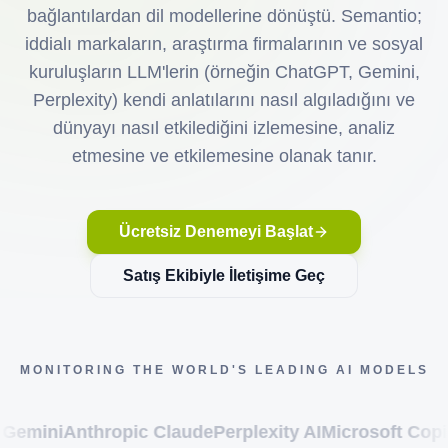
bağlantılardan dil modellerine dönüştü. Semantio;
iddialı markaların, araştırma firmalarının ve sosyal
kuruluşların LLM'lerin (örneğin ChatGPT, Gemini,
Perplexity) kendi anlatılarını nasıl algıladığını ve
dünyayı nasıl etkilediğini izlemesine, analiz
etmesine ve etkilemesine olanak tanır.
Ücretsiz Denemeyi Başlat
Satış Ekibiyle İletişime Geç
MONITORING THE WORLD'S LEADING AI MODELS
nthropic Claude
Perplexity AI
Microsoft Copilot
xAI G