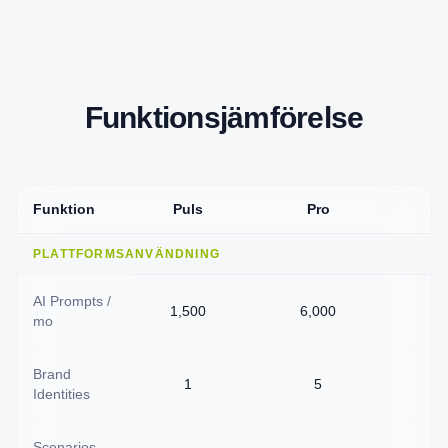
Funktionsjämförelse
Funktion
Puls
Pro
F
PLATTFORMSANVÄNDNING
AI Prompts /
1,500
6,000
mo
Brand
1
5
Identities
Scenarios