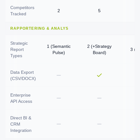
Competitors
2
5
Tracked
RAPPORTERING & ANALYS
Strategic
1 (Semantic
2 (+Strategy
Report
3 (+
Pulse)
Board)
Types
Data Export
(CSV/DOCX)
Enterprise
API Access
Direct BI &
CRM
Integration