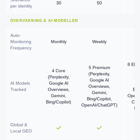
30
50
per identity
ÖVERVAKNING & AI-MODELLER
Auto-
Monitoring
Monthly
Weekly
Frequency
8 Elite
5 Premium
4 Core
Go
(Perplexity,
(Perplexity,
Ov
Google AI
AI Models
Google AI
G
Overviews,
Tracked
Overviews,
Bin
Gemini,
Gemini,
OpenA
Bing/Copilot,
Bing/Copilot)
Clau
OpenAI/ChatGPT)
De
Global &
Local GEO