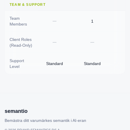
TEAM & SUPPORT
Team
1
Members
Client Roles
(Read-Only)
Support
Standard
Standard
P
Level
semantio
Bemästra ditt varumärkes semantik i AI-eran