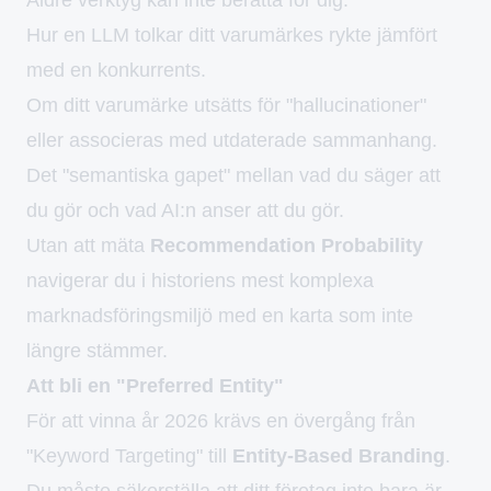
Hur en LLM tolkar ditt varumärkes rykte jämfört
med en konkurrents.
Om ditt varumärke utsätts för "hallucinationer"
eller associeras med utdaterade sammanhang.
Det "semantiska gapet" mellan vad du säger att
du gör och vad AI:n anser att du gör.
Utan att mäta
Recommendation Probability
navigerar du i historiens mest komplexa
marknadsföringsmiljö med en karta som inte
längre stämmer.
Att bli en "Preferred Entity"
För att vinna år 2026 krävs en övergång från
"Keyword Targeting" till
Entity-Based Branding
.
Du måste säkerställa att ditt företag inte bara är