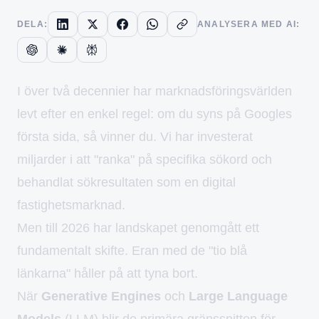
DELA:
ANALYSERA MED AI:
LinkedIn
X (Twitter)
Facebook
WhatsApp
ChatGPT
Claude
Perplexity
I över två decennier har marknadsföringsvärlden
levt efter en enkel regel: om du syns på Googles
första sida, så vinner du. Vi har investerat
miljarder i att "ranka" på specifika sökord och
behandlat sökresultaten som en digital
fastighetsmarknad.
Men till 2026 har landskapet genomgått ett
fundamentalt skifte. Eran med de "tio blå
länkarna" håller på att tyna bort.
När
Generative Engines
och
Large Language
Models
(LLM) blir de primära gränssnitten för