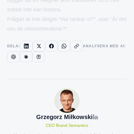
enkelt inte kan forcera.
Frågan är inte längre "Var rankar vi?", utan "Är det
oss de rekommenderar?".
DELA:
ANALYSERA MED AI:
LinkedIn
X (Twitter)
Facebook
WhatsApp
ChatGPT
Claude
Perplexity
Grzegorz
Miłkowski
CEO Brand Semantics