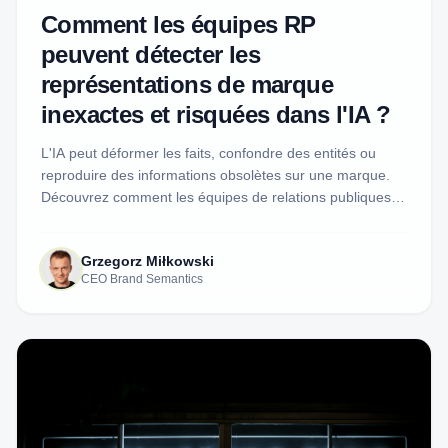
Comment les équipes RP
peuvent détecter les
représentations de marque
inexactes et risquées dans l'IA ?
L'IA peut déformer les faits, confondre des entités ou
reproduire des informations obsolètes sur une marque.
Découvrez comment les équipes de relations publiques et
de communication peuvent détecter les représentations
risquées de l'IA, examiner les preuves et décider quand
Grzegorz Miłkowski
une réponse est justifiée.
CEO Brand Semantics